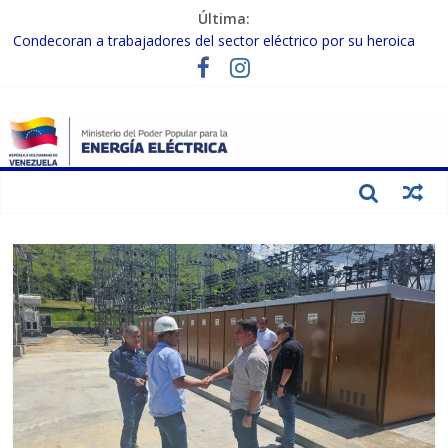
Última:
Condecoran a trabajadores del sector eléctrico por su heroica
labor tras el doble sismo del 24-J
Gobierno Nacional coordina acciones con el sector privado para
fortalecer el SEN ante el «Súper Niño»
Inspeccionan trabajos de rehabilitación en instalaciones del SEN
en Carabobo
Gobierno Nacional activa plan preventivo para fortalecer el SEN
ante el fenómeno de El Niño
Termocarabobo recupera el 50% de su capacidad de generación
para fortalecer el SEN