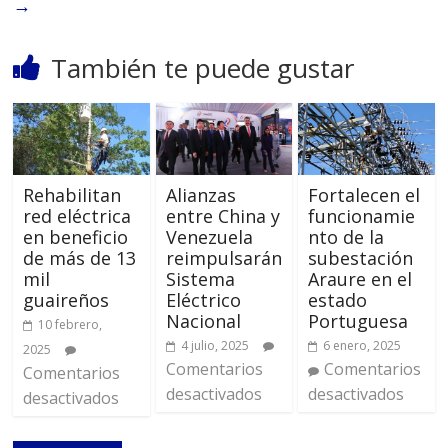
→
También te puede gustar
Rehabilitan
Alianzas
Fortalecen el
red eléctrica
entre China y
funcionamie
en beneficio
Venezuela
nto de la
de más de 13
reimpulsarán
subestación
mil
Sistema
Araure en el
guaireños
Eléctrico
estado
Nacional
Portuguesa
10 febrero,
4 julio, 2025
6 enero, 2025
2025
Comentarios
Comentarios
Comentarios
desactivados
desactivados
desactivados