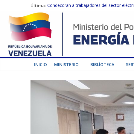
Última:
Condecoran a trabajadores del sector eléctric
Gobierno Nacional coordina acciones con el 
Inspeccionan trabajos de rehabilitación en 
Gobierno Nacional activa plan preventivo pa
Termocarabobo recupera el 50% de su capaci
INICIO
MINISTERIO
BIBLÍOTECA
SER