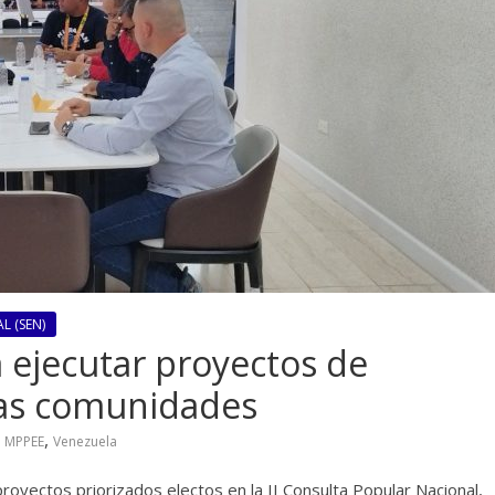
L (SEN)
 ejecutar proyectos de
 las comunidades
,
,
MPPEE
Venezuela
royectos priorizados electos en la II Consulta Popular Nacional,