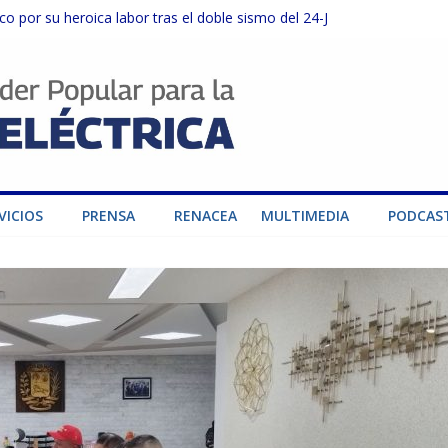
o por su heroica labor tras el doble sismo del 24-J
sector privado para fortalecer el SEN ante el «Súper Niño»
instalaciones del SEN en Carabobo
ra fortalecer el SEN ante el fenómeno de El Niño
dad de generación para fortalecer el SEN
VICIOS
PRENSA
RENACEA
MULTIMEDIA
PODCAS