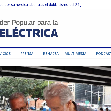
o por su heroica labor tras el doble sismo del 24-J
sector privado para fortalecer el SEN ante el «Súper Niño»
instalaciones del SEN en Carabobo
ra fortalecer el SEN ante el fenómeno de El Niño
dad de generación para fortalecer el SEN
VICIOS
PRENSA
RENACEA
MULTIMEDIA
PODCAS