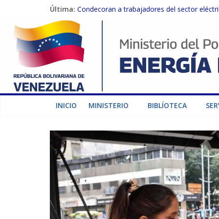
Última:
Condecoran a trabajadores del sector eléctric
Gobierno Nacional coordina acciones con el 
Inspeccionan trabajos de rehabilitación en 
Gobierno Nacional activa plan preventivo pa
Termocarabobo recupera el 50% de su capaci
INICIO
MINISTERIO
BIBLÍOTECA
SER