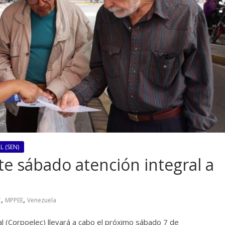
 (SEN)
te sábado atención integral a
,
,
C
MPPEE
Venezuela
al (Corpoelec) llevará a cabo el próximo sábado 7 de