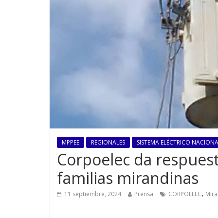
MPPEE
REGIONALES
SISTEMA ELÉCTRICO NACIONAL
Corpoelec da respuest
familias mirandinas
,
11 septiembre, 2024
Prensa
CORPOELEC
Mir