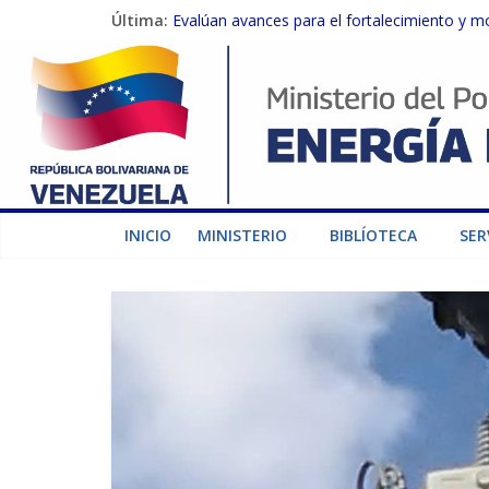
Última:
Evalúan avances para el fortalecimiento y m
Inspeccionan trabajos de rehabilitación en 
Gobierno Nacional activa plan preventivo pa
Termocarabobo recupera el 50% de su capaci
Condecoran a trabajadores del sector eléctric
INICIO
MINISTERIO
BIBLÍOTECA
SER