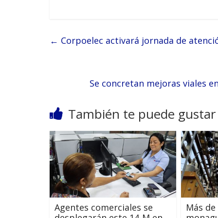
←
Corpoelec activará jornada de atenci
Se concretan mejoras viales e
También te puede gustar
Agentes comerciales se
Más de 
desplegarán este 14-M en
monagu