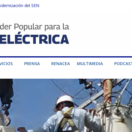
odernización del SEN
instalaciones del SEN en Carabobo
ra fortalecer el SEN ante el fenómeno de El Niño
dad de generación para fortalecer el SEN
o por su heroica labor tras el doble sismo del 24-J
VICIOS
PRENSA
RENACEA
MULTIMEDIA
PODCAS