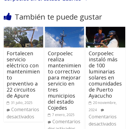
También te puede gustar
Fortalecen
Corpoelec
Corpoelec
servicio
realiza
instaló más
eléctrico con
mantenimien
de 100
mantenimien
to correctivo
luminarias
to
para mejorar
solares en
preventivo a
servicio en
comunidades
22 circuitos
tres
de Puerto
de Apure
municipios
Ayacucho
del estado
31 julio, 2025
20 noviembre,
Cojedes
Comentarios
2024
7 enero, 2025
desactivados
Comentarios
Comentarios
desactivados
desactivados