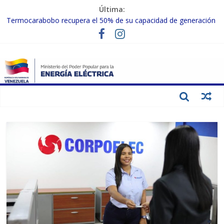
Última:
Termocarabobo recupera el 50% de su capacidad de generación
para fortalecer el SEN
MPPEE avanza en la recuperación de infraestructuras eléctricas
afectadas por los sismos
Gobierno Nacional coordina acciones con el sector privado para
fortalecer el SEN ante el «Súper Niño»
Inspeccionan trabajos de rehabilitación en instalaciones del SEN
en Carabobo
Gobierno Nacional activa plan preventivo para fortalecer el SEN
ante el fenómeno de El Niño