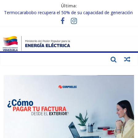
Última:
Termocarabobo recupera el 50% de su capacidad de generación
para fortalecer el SEN
MPPEE avanza en la recuperación de infraestructuras eléctricas
afectadas por los sismos
Gobierno Nacional coordina acciones con el sector privado para
fortalecer el SEN ante el «Súper Niño»
Inspeccionan trabajos de rehabilitación en instalaciones del SEN
en Carabobo
Gobierno Nacional activa plan preventivo para fortalecer el SEN
ante el fenómeno de El Niño