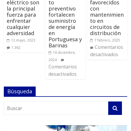
eléctrico son
to
favorecidos
la principal
preventivo
con
fuerza para
fortalecen
mantenimien
enfrentar
suministro
to en
cualquier
de energía
circuitos de
adversidad
en
distribución
Portuguesa y
13 mayo, 2023
7 febrero, 2025
Barinas
Comentarios
1.362
16 diciembre,
desactivados
2024
Comentarios
desactivados
Búsqueda