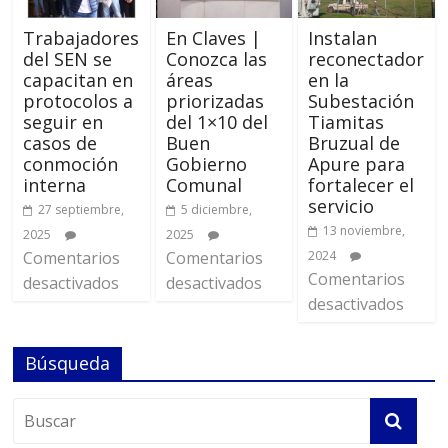
Trabajadores
En Claves |
Instalan
del SEN se
Conozca las
reconectador
capacitan en
áreas
en la
protocolos a
priorizadas
Subestación
seguir en
del 1×10 del
Tiamitas
casos de
Buen
Bruzual de
conmoción
Gobierno
Apure para
interna
Comunal
fortalecer el
servicio
27 septiembre,
5 diciembre,
13 noviembre,
2025
2025
Comentarios
Comentarios
2024
Comentarios
desactivados
desactivados
desactivados
Búsqueda