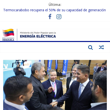
Última:
Termocarabobo recupera el 50% de su capacidad de generación
para fortalecer el SEN
MPPEE avanza en la recuperación de infraestructuras eléctricas
afectadas por los sismos
Gobierno Nacional coordina acciones con el sector privado para
fortalecer el SEN ante el «Súper Niño»
Inspeccionan trabajos de rehabilitación en instalaciones del SEN
en Carabobo
Gobierno Nacional activa plan preventivo para fortalecer el SEN
ante el fenómeno de El Niño