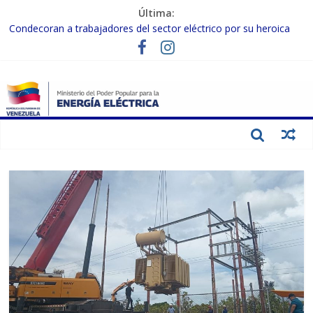
Última:
Condecoran a trabajadores del sector eléctrico por su heroica
labor tras el doble sismo del 24-J
Gobierno Nacional coordina acciones con el sector privado para
fortalecer el SEN ante el «Súper Niño»
Inspeccionan trabajos de rehabilitación en instalaciones del SEN
en Carabobo
Gobierno Nacional activa plan preventivo para fortalecer el SEN
ante el fenómeno de El Niño
Termocarabobo recupera el 50% de su capacidad de generación
para fortalecer el SEN