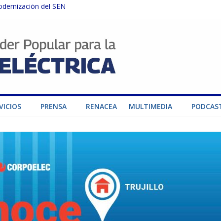
odernización del SEN
instalaciones del SEN en Carabobo
ra fortalecer el SEN ante el fenómeno de El Niño
dad de generación para fortalecer el SEN
o por su heroica labor tras el doble sismo del 24-J
VICIOS
PRENSA
RENACEA
MULTIMEDIA
PODCAS