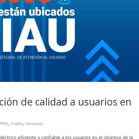
ción de calidad a usuarios en
,
,
PPEE
Trujillo
Venezuela
léctrico eficiente y confiable a los usuarios es el objetivo de la