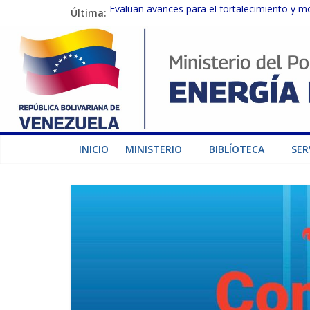
Última:
Evalúan avances para el fortalecimiento y m
Inspeccionan trabajos de rehabilitación en 
Gobierno Nacional activa plan preventivo pa
Termocarabobo recupera el 50% de su capaci
Condecoran a trabajadores del sector eléctric
INICIO
MINISTERIO
BIBLÍOTECA
SER