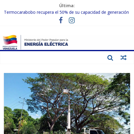
Última:
Termocarabobo recupera el 50% de su capacidad de generación
para fortalecer el SEN
MPPEE avanza en la recuperación de infraestructuras eléctricas
afectadas por los sismos
Gobierno Nacional coordina acciones con el sector privado para
fortalecer el SEN ante el «Súper Niño»
Inspeccionan trabajos de rehabilitación en instalaciones del SEN
en Carabobo
Gobierno Nacional activa plan preventivo para fortalecer el SEN
ante el fenómeno de El Niño