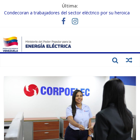
Última:
Condecoran a trabajadores del sector eléctrico por su heroica
labor tras el doble sismo del 24-J
Gobierno Nacional coordina acciones con el sector privado para
fortalecer el SEN ante el «Súper Niño»
Inspeccionan trabajos de rehabilitación en instalaciones del SEN
en Carabobo
Gobierno Nacional activa plan preventivo para fortalecer el SEN
ante el fenómeno de El Niño
Termocarabobo recupera el 50% de su capacidad de generación
para fortalecer el SEN