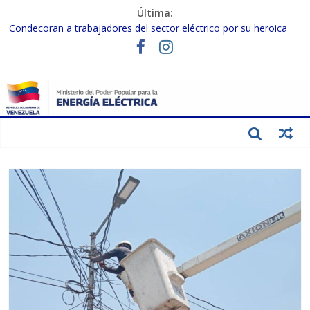
Última:
Condecoran a trabajadores del sector eléctrico por su heroica
labor tras el doble sismo del 24-J
Gobierno Nacional coordina acciones con el sector privado para
fortalecer el SEN ante el «Súper Niño»
Inspeccionan trabajos de rehabilitación en instalaciones del SEN
en Carabobo
Gobierno Nacional activa plan preventivo para fortalecer el SEN
ante el fenómeno de El Niño
Termocarabobo recupera el 50% de su capacidad de generación
para fortalecer el SEN