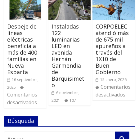
Despeje de
Instaladas
CORPOELEC
líneas
122
atendió más
eléctricas
luminarias
de 675 mil
beneficia a
LED en
apureños a
más de 400
avenida
través del
familias en
Hernán
1X10 del
Nueva
Garmendia
Buen
Esparta
de
Gobierno
Barquisimet
16 septiembre,
15 enero, 2026
o
Comentarios
2025
6 noviembre,
Comentarios
desactivados
2021
107
desactivados
Búsqueda