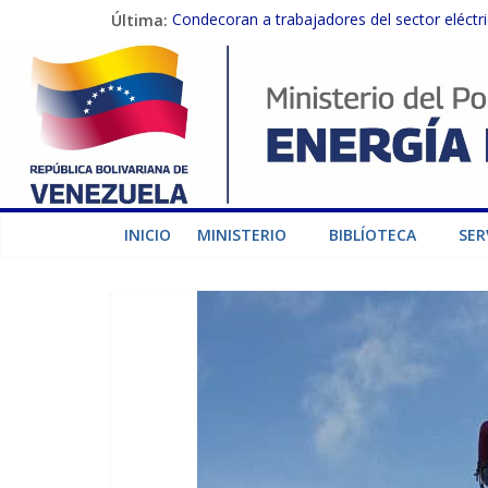
Última:
Condecoran a trabajadores del sector eléctric
Gobierno Nacional coordina acciones con el 
Inspeccionan trabajos de rehabilitación en 
Gobierno Nacional activa plan preventivo pa
Termocarabobo recupera el 50% de su capaci
INICIO
MINISTERIO
BIBLÍOTECA
SER