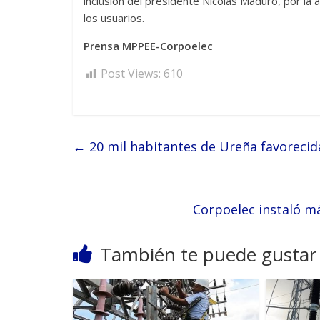
inclusión del presidente Nicolás Maduro, por la 
los usuarios.
Prensa MPPEE-Corpoelec
Post Views:
610
←
20 mil habitantes de Ureña favorecida
Corpoelec instaló má
También te puede gustar