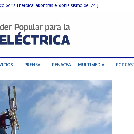
o por su heroica labor tras el doble sismo del 24-J
sector privado para fortalecer el SEN ante el «Súper Niño»
instalaciones del SEN en Carabobo
ra fortalecer el SEN ante el fenómeno de El Niño
dad de generación para fortalecer el SEN
VICIOS
PRENSA
RENACEA
MULTIMEDIA
PODCAS