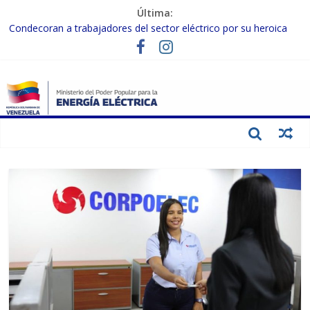
Última:
Condecoran a trabajadores del sector eléctrico por su heroica
labor tras el doble sismo del 24-J
Gobierno Nacional coordina acciones con el sector privado para
fortalecer el SEN ante el «Súper Niño»
Inspeccionan trabajos de rehabilitación en instalaciones del SEN
en Carabobo
Gobierno Nacional activa plan preventivo para fortalecer el SEN
ante el fenómeno de El Niño
Termocarabobo recupera el 50% de su capacidad de generación
para fortalecer el SEN