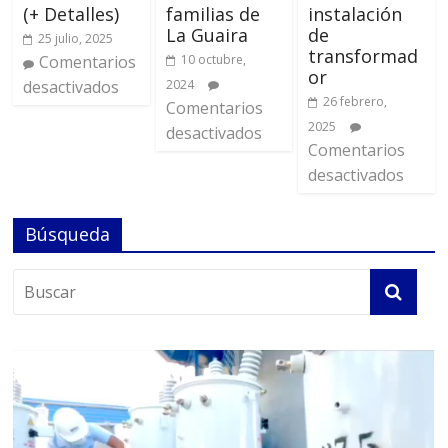
(+ Detalles)
familias de
instalación
La Guaira
de
25 julio, 2025
transformad
Comentarios
10 octubre,
or
desactivados
2024
26 febrero,
Comentarios
2025
desactivados
Comentarios
desactivados
Búsqueda