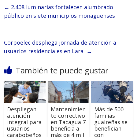
←
2.408 luminarias fortalecen alumbrado
público en siete municipios monaguenses
Corpoelec despliega jornada de atención a
usuarios residenciales en Lara
→
También te puede gustar
Despliegan
Mantenimien
Más de 500
atención
to correctivo
familias
integral para
en Tacagua 7
guaireñas se
usuarios
beneficia a
benefician
carabobeños
más de 4 mil
con