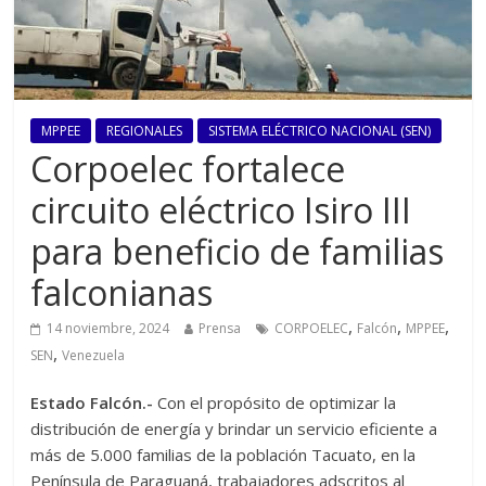
MPPEE
REGIONALES
SISTEMA ELÉCTRICO NACIONAL (SEN)
Corpoelec fortalece
circuito eléctrico Isiro III
para beneficio de familias
falconianas
,
,
,
14 noviembre, 2024
Prensa
CORPOELEC
Falcón
MPPEE
,
SEN
Venezuela
Estado Falcón.-
Con el propósito de optimizar la
distribución de energía y brindar un servicio eficiente a
más de 5.000 familias de la población Tacuato, en la
Península de Paraguaná, trabajadores adscritos al