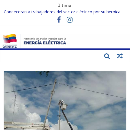
Última:
Condecoran a trabajadores del sector eléctrico por su heroica
labor tras el doble sismo del 24-J
Gobierno Nacional coordina acciones con el sector privado para
fortalecer el SEN ante el «Súper Niño»
Inspeccionan trabajos de rehabilitación en instalaciones del SEN
en Carabobo
Gobierno Nacional activa plan preventivo para fortalecer el SEN
ante el fenómeno de El Niño
Termocarabobo recupera el 50% de su capacidad de generación
para fortalecer el SEN