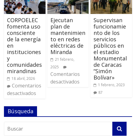
CORPOELEC
Ejecutan
Supervisan
fomenta uso
plan de
funcionamie
consciente
mantenimien
nto de los
de la energía
to en redes
servicios
en
eléctricas de
públicos en
instituciones
Miranda
el estadio
y
Monumental
21 febrero,
comunidades
de Caracas
2025
mirandinas
“Simón
Comentarios
Bolívar»
18 abril, 2026
desactivados
Comentarios
1 febrero, 2023
desactivados
87
Búsqueda