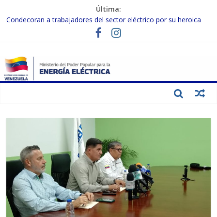
Última:
Condecoran a trabajadores del sector eléctrico por su heroica
labor tras el doble sismo del 24-J
Gobierno Nacional coordina acciones con el sector privado para
fortalecer el SEN ante el «Súper Niño»
Inspeccionan trabajos de rehabilitación en instalaciones del SEN
en Carabobo
Gobierno Nacional activa plan preventivo para fortalecer el SEN
ante el fenómeno de El Niño
Termocarabobo recupera el 50% de su capacidad de generación
para fortalecer el SEN