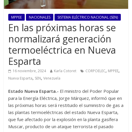
MPPEE
NACIONALES
SISTEMA ELÉCTRICO NACIONAL (SEN)
En las próximas horas se
normalizará generación
termoeléctrica en Nueva
Esparta
,
,
16 noviembre, 2024
Karla Cotoret
CORPOELEC
MPPEE
,
,
Nueva Esparta
SEN
Venezuela
Estado Nueva Esparta.-
El ministro del Poder Popular
para la Energía Eléctrica, Jorge Márquez, informó que en
las próximas horas será restituido el suministro de gas a
las plantas termoeléctricas del estado Nueva Esparta,
que fue afectado por la explosión en la planta gasífera
Muscar, producto de un ataque terrorista el pasado