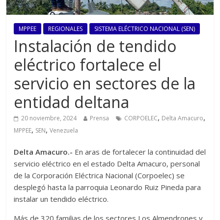
MPPEE
REGIONALES
SISTEMA ELÉCTRICO NACIONAL (SEN)
Instalación de tendido
eléctrico fortalece el
servicio en sectores de la
entidad deltana
,
,
20 noviembre, 2024
Prensa
CORPOELEC
Delta Amacuro
,
,
MPPEE
SEN
Venezuela
Delta Amacuro.-
En aras de fortalecer la continuidad del
servicio eléctrico en el estado Delta Amacuro, personal
de la Corporación Eléctrica Nacional (Corpoelec) se
desplegó hasta la parroquia Leonardo Ruiz Pineda para
instalar un tendido eléctrico.
Más de 320 familias de los sectores Los Almendrones y