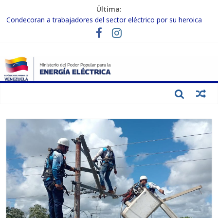
Última:
Condecoran a trabajadores del sector eléctrico por su heroica
labor tras el doble sismo del 24-J
Gobierno Nacional coordina acciones con el sector privado para
fortalecer el SEN ante el «Súper Niño»
Inspeccionan trabajos de rehabilitación en instalaciones del SEN
en Carabobo
Gobierno Nacional activa plan preventivo para fortalecer el SEN
ante el fenómeno de El Niño
Termocarabobo recupera el 50% de su capacidad de generación
para fortalecer el SEN