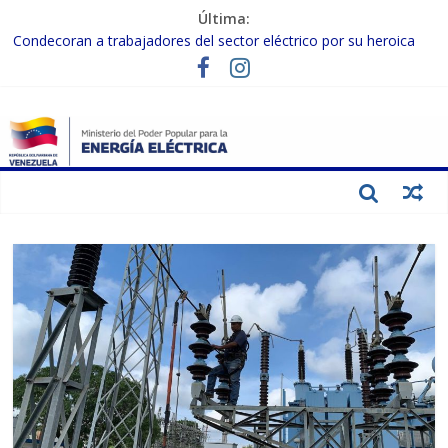
Última:
Condecoran a trabajadores del sector eléctrico por su heroica
labor tras el doble sismo del 24-J
Gobierno Nacional coordina acciones con el sector privado para
fortalecer el SEN ante el «Súper Niño»
Inspeccionan trabajos de rehabilitación en instalaciones del SEN
en Carabobo
Gobierno Nacional activa plan preventivo para fortalecer el SEN
ante el fenómeno de El Niño
Termocarabobo recupera el 50% de su capacidad de generación
para fortalecer el SEN