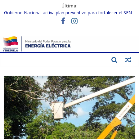
Última:
Gobierno Nacional activa plan preventivo para fortalecer el SEN
ante el fenómeno de El Niño
Termocarabobo recupera el 50% de su capacidad de generación
para fortalecer el SEN
Condecoran a trabajadores del sector eléctrico por su heroica
labor tras el doble sismo del 24-J
Gobierno Nacional coordina acciones con el sector privado para
fortalecer el SEN ante el «Súper Niño»
Inspeccionan trabajos de rehabilitación en instalaciones del SEN
en Carabobo