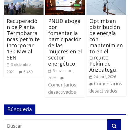
Recuperació
PNUD aboga
Optimizan
n de Planta
por
distribución
Termobarra
fomentar la
de energía
ncas permite
participación
con
incorporar
de las
mantenimien
130 MW al
mujeres en el
to en el
SEN
sector
circuito
energético
Pekín de
3 diciembre,
Anzoátegui
6 noviembre,
2021
5.460
24 abril, 2026
2025
Comentarios
Comentarios
desactivados
desactivados
Búsqueda