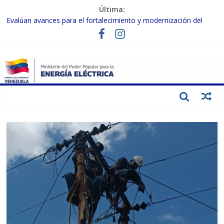
Última:
Evalúan avances para el fortalecimiento y modernización del
SEN
Inspeccionan trabajos de rehabilitación en instalaciones del SEN
en Carabobo
Gobierno Nacional activa plan preventivo para fortalecer el SEN
ante el fenómeno de El Niño
Termocarabobo recupera el 50% de su capacidad de generación
para fortalecer el SEN
Condecoran a trabajadores del sector eléctrico por su heroica
labor tras el doble sismo del 24-J