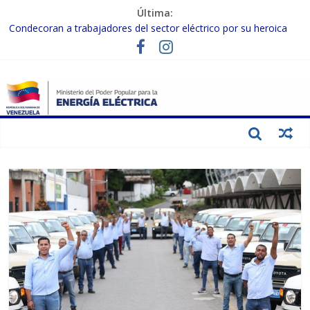
Última:
Condecoran a trabajadores del sector eléctrico por su heroica
labor tras el doble sismo del 24-J
Gobierno Nacional coordina acciones con el sector privado para
fortalecer el SEN ante el «Súper Niño»
Inspeccionan trabajos de rehabilitación en instalaciones del SEN
en Carabobo
Gobierno Nacional activa plan preventivo para fortalecer el SEN
ante el fenómeno de El Niño
Termocarabobo recupera el 50% de su capacidad de generación
para fortalecer el SEN