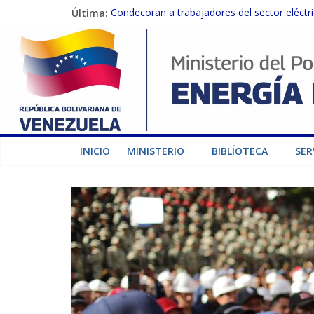
Última:
Condecoran a trabajadores del sector eléctric
Gobierno Nacional coordina acciones con el 
Inspeccionan trabajos de rehabilitación en 
Gobierno Nacional activa plan preventivo pa
Termocarabobo recupera el 50% de su capaci
INICIO
MINISTERIO
BIBLÍOTECA
SER