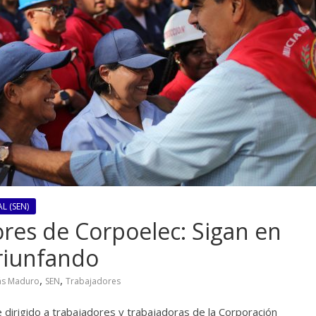
L (SEN)
ores de Corpoelec: Sigan en
riunfando
,
,
ás Maduro
SEN
Trabajadores
 dirigido a trabajadores y trabajadoras de la Corporación