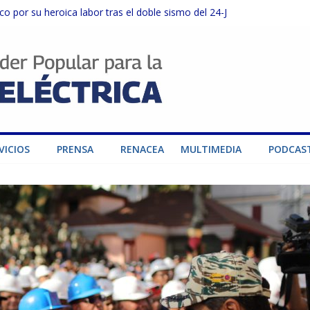
o por su heroica labor tras el doble sismo del 24-J
sector privado para fortalecer el SEN ante el «Súper Niño»
instalaciones del SEN en Carabobo
ra fortalecer el SEN ante el fenómeno de El Niño
dad de generación para fortalecer el SEN
VICIOS
PRENSA
RENACEA
MULTIMEDIA
PODCAS