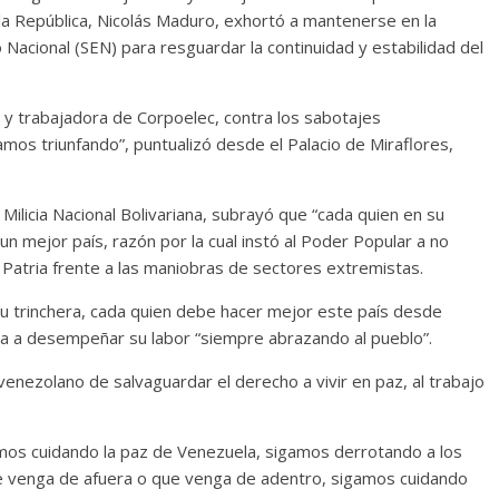
 la República, Nicolás Maduro, exhortó a mantenerse en la
o Nacional (SEN) para resguardar la continuidad y estabilidad del
dor y trabajadora de Corpoelec, contra los sabotajes
s triunfando”, puntualizó desde el Palacio de Miraflores,
a Milicia Nacional Bolivariana, subrayó que “cada quien en su
n mejor país, razón por la cual instó al Poder Popular a no
a Patria frente a las maniobras de sectores extremistas.
su trinchera, cada quien debe hacer mejor este país desde
era a desempeñar su labor “siempre abrazando al pueblo”.
 venezolano de salvaguardar el derecho a vivir en paz, al trabajo
mos cuidando la paz de Venezuela, sigamos derrotando a los
ue venga de afuera o que venga de adentro, sigamos cuidando