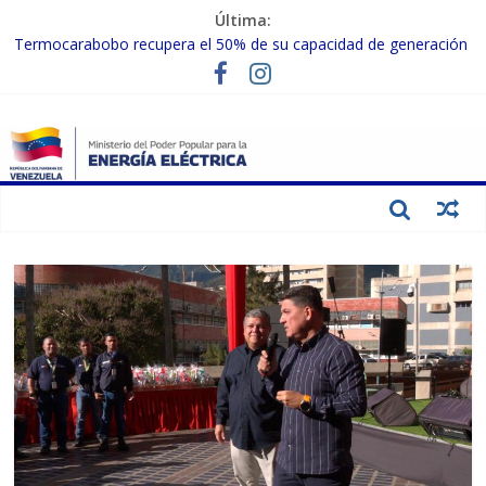
Última:
Termocarabobo recupera el 50% de su capacidad de generación
para fortalecer el SEN
MPPEE avanza en la recuperación de infraestructuras eléctricas
afectadas por los sismos
Gobierno Nacional coordina acciones con el sector privado para
fortalecer el SEN ante el «Súper Niño»
Inspeccionan trabajos de rehabilitación en instalaciones del SEN
en Carabobo
Gobierno Nacional activa plan preventivo para fortalecer el SEN
ante el fenómeno de El Niño