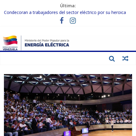
Última:
Condecoran a trabajadores del sector eléctrico por su heroica
labor tras el doble sismo del 24-J
Gobierno Nacional coordina acciones con el sector privado para
fortalecer el SEN ante el «Súper Niño»
Inspeccionan trabajos de rehabilitación en instalaciones del SEN
en Carabobo
Gobierno Nacional activa plan preventivo para fortalecer el SEN
ante el fenómeno de El Niño
Termocarabobo recupera el 50% de su capacidad de generación
para fortalecer el SEN