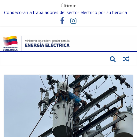
Última:
Condecoran a trabajadores del sector eléctrico por su heroica
labor tras el doble sismo del 24-J
Gobierno Nacional coordina acciones con el sector privado para
fortalecer el SEN ante el «Súper Niño»
Inspeccionan trabajos de rehabilitación en instalaciones del SEN
en Carabobo
Gobierno Nacional activa plan preventivo para fortalecer el SEN
ante el fenómeno de El Niño
Termocarabobo recupera el 50% de su capacidad de generación
para fortalecer el SEN