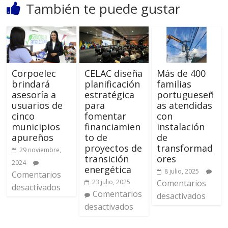
También te puede gustar
Corpoelec
CELAC diseña
Más de 400
brindará
planificación
familias
asesoría a
estratégica
portugueseñ
usuarios de
para
as atendidas
cinco
fomentar
con
municipios
financiamien
instalación
apureños
to de
de
proyectos de
transformad
29 noviembre,
transición
ores
2024
energética
8 julio, 2025
Comentarios
23 julio, 2025
Comentarios
desactivados
Comentarios
desactivados
desactivados