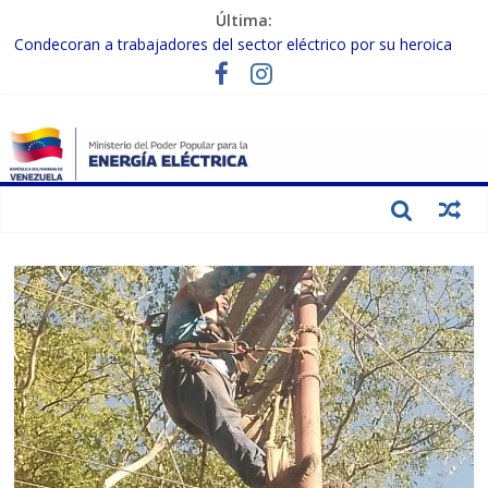
Última:
Condecoran a trabajadores del sector eléctrico por su heroica
labor tras el doble sismo del 24-J
Gobierno Nacional coordina acciones con el sector privado para
fortalecer el SEN ante el «Súper Niño»
Inspeccionan trabajos de rehabilitación en instalaciones del SEN
en Carabobo
Gobierno Nacional activa plan preventivo para fortalecer el SEN
ante el fenómeno de El Niño
Termocarabobo recupera el 50% de su capacidad de generación
para fortalecer el SEN