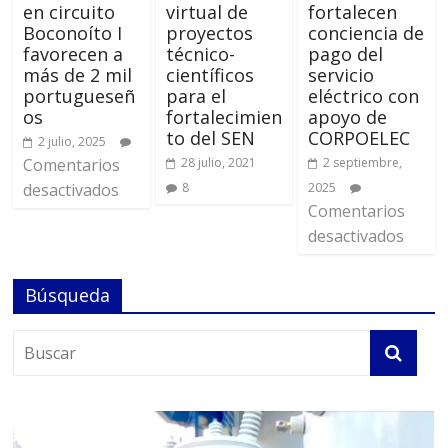
en circuito
virtual de
fortalecen
Boconoíto I
proyectos
conciencia de
favorecen a
técnico-
pago del
más de 2 mil
científicos
servicio
portugueseñ
para el
eléctrico con
os
fortalecimien
apoyo de
to del SEN
CORPOELEC
2 julio, 2025
Comentarios
28 julio, 2021
2 septiembre,
desactivados
8
2025
Comentarios
desactivados
Búsqueda