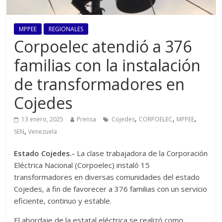
MPPEE
REGIONALES
Corpoelec atendió a 376
familias con la instalación
de transformadores en
Cojedes
,
,
,
13 enero, 2025
Prensa
Cojedes
CORPOELEC
MPPEE
,
SEN
Venezuela
Estado Cojedes.-
La clase trabajadora de la Corporación
Eléctrica Nacional (Corpoelec) instaló 15
transformadores en diversas comunidades del estado
Cojedes, a fin de favorecer a 376 familias con un servicio
eficiente, continuo y estable.
El abordaje de la estatal eléctrica se realizó como