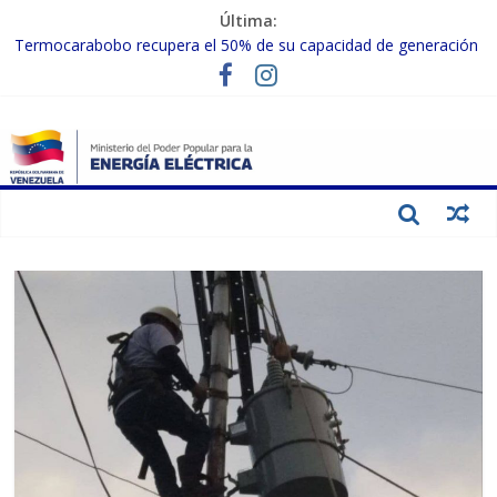
Última:
Termocarabobo recupera el 50% de su capacidad de generación
para fortalecer el SEN
MPPEE avanza en la recuperación de infraestructuras eléctricas
afectadas por los sismos
Gobierno Nacional coordina acciones con el sector privado para
fortalecer el SEN ante el «Súper Niño»
Inspeccionan trabajos de rehabilitación en instalaciones del SEN
en Carabobo
Gobierno Nacional activa plan preventivo para fortalecer el SEN
ante el fenómeno de El Niño