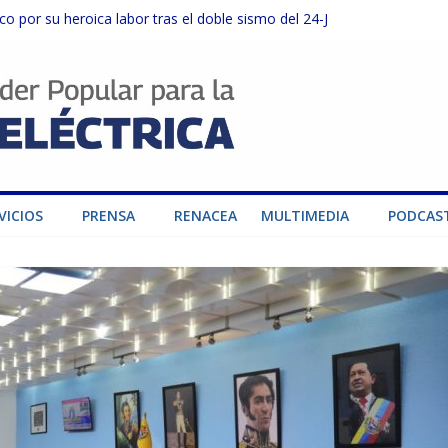
o por su heroica labor tras el doble sismo del 24-J
sector privado para fortalecer el SEN ante el «Súper Niño»
instalaciones del SEN en Carabobo
ra fortalecer el SEN ante el fenómeno de El Niño
dad de generación para fortalecer el SEN
VICIOS
PRENSA
RENACEA
MULTIMEDIA
PODCAS