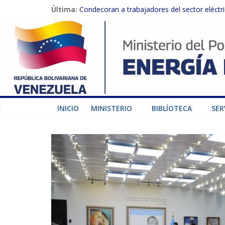
Última:
Condecoran a trabajadores del sector eléctric
Gobierno Nacional coordina acciones con el 
Inspeccionan trabajos de rehabilitación en 
Gobierno Nacional activa plan preventivo pa
Termocarabobo recupera el 50% de su capaci
INICIO
MINISTERIO
BIBLÍOTECA
SER