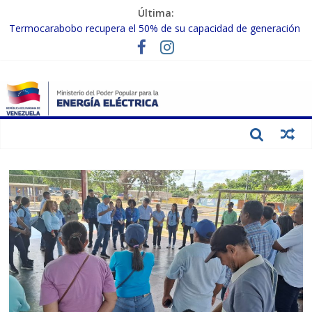
Última:
Termocarabobo recupera el 50% de su capacidad de generación
para fortalecer el SEN
MPPEE avanza en la recuperación de infraestructuras eléctricas
afectadas por los sismos
Gobierno Nacional coordina acciones con el sector privado para
fortalecer el SEN ante el «Súper Niño»
Inspeccionan trabajos de rehabilitación en instalaciones del SEN
en Carabobo
Gobierno Nacional activa plan preventivo para fortalecer el SEN
ante el fenómeno de El Niño