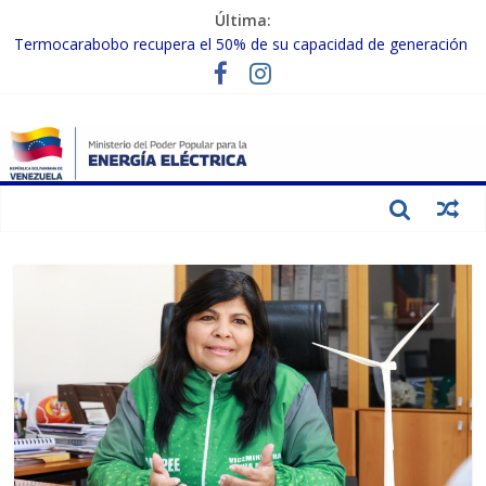
Última:
Termocarabobo recupera el 50% de su capacidad de generación
para fortalecer el SEN
MPPEE avanza en la recuperación de infraestructuras eléctricas
afectadas por los sismos
Gobierno Nacional coordina acciones con el sector privado para
fortalecer el SEN ante el «Súper Niño»
Inspeccionan trabajos de rehabilitación en instalaciones del SEN
en Carabobo
Gobierno Nacional activa plan preventivo para fortalecer el SEN
ante el fenómeno de El Niño