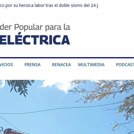
o por su heroica labor tras el doble sismo del 24-J
sector privado para fortalecer el SEN ante el «Súper Niño»
instalaciones del SEN en Carabobo
ra fortalecer el SEN ante el fenómeno de El Niño
dad de generación para fortalecer el SEN
VICIOS
PRENSA
RENACEA
MULTIMEDIA
PODCAS