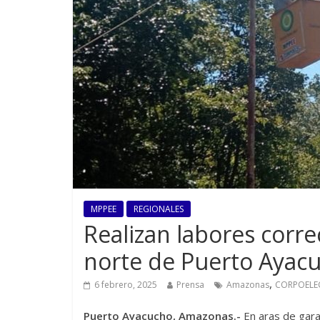
MPPEE
REGIONALES
Realizan labores correc
norte de Puerto Ayac
,
6 febrero, 2025
Prensa
Amazonas
CORPOELE
Puerto Ayacucho, Amazonas.-
En aras de garan