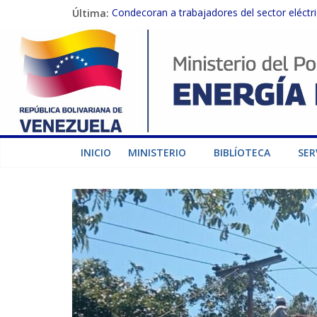
Última:
Condecoran a trabajadores del sector eléctric
Gobierno Nacional coordina acciones con el 
Inspeccionan trabajos de rehabilitación en 
Gobierno Nacional activa plan preventivo pa
Termocarabobo recupera el 50% de su capaci
INICIO
MINISTERIO
BIBLÍOTECA
SER