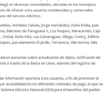
splegó en diversas comunidades, ubicadas en los municipios
ito de ofrecer a los usuarios residenciales y comerciales
no del servicio eléctrico.
elitas, Arístides Calvani, Jorge Hernández, Doña Emilia, Juan
Rosa, Balcones de Paraguaná II, Los Roques, Maracardón, Caja
 Cristal, Doña Inés, Las Cumaraguas, Village, Contry, Edificio
iques, parcelamiento El Jardín, Terranova, Villa Norma, Villa
ndaron asesorías sobre actualización de datos, notificación de
nte a través de la Banca en Línea, además del registro de
dar información oportuna a los usuarios, a fin de promover la
ayor accesibilidad en los diferentes métodos de pago, lo que se
l Sistema Eléctrico Nacional (SEN) para el beneficio del pueblo