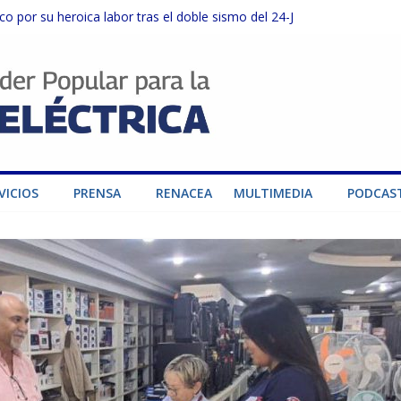
o por su heroica labor tras el doble sismo del 24-J
sector privado para fortalecer el SEN ante el «Súper Niño»
instalaciones del SEN en Carabobo
ra fortalecer el SEN ante el fenómeno de El Niño
dad de generación para fortalecer el SEN
VICIOS
PRENSA
RENACEA
MULTIMEDIA
PODCAS