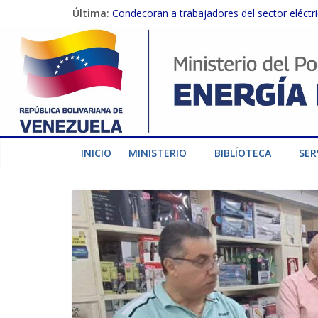
Última:
Condecoran a trabajadores del sector eléctric
Gobierno Nacional coordina acciones con el 
Inspeccionan trabajos de rehabilitación en 
Gobierno Nacional activa plan preventivo pa
Termocarabobo recupera el 50% de su capaci
INICIO
MINISTERIO
BIBLÍOTECA
SER