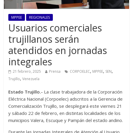
MPPEE
REGIONALES
Usuarios comerciales
trujillanos serán
atendidos en jornadas
integrales
,
,
,
21 febrero, 2025
Prensa
CORPOELEC
MPPEE
SEN
,
Trujillo
Venezuela
Estado Trujillo.-
La clase trabajadora de la Corporación
Eléctrica Nacional (Corpoelec) adscritos a la Gerencia de
Comercialización Trujillo, se desplegará este viernes 21
y sábado 22 de febrero, en distintas localidades de los
municipios Valera, Escuque y Pampán del estado andino.
Durante las Jornadas Integrales de Atención al Usuario,