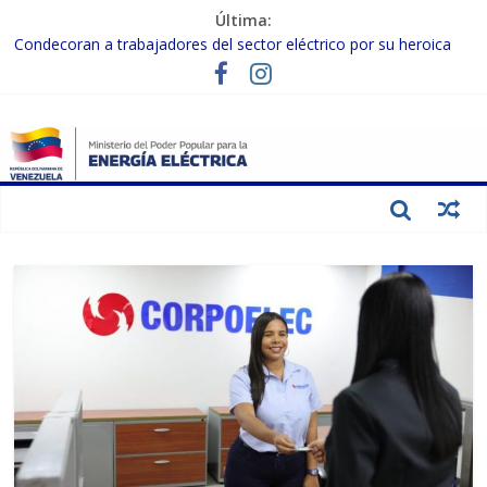
Última:
Condecoran a trabajadores del sector eléctrico por su heroica
labor tras el doble sismo del 24-J
Gobierno Nacional coordina acciones con el sector privado para
fortalecer el SEN ante el «Súper Niño»
Inspeccionan trabajos de rehabilitación en instalaciones del SEN
en Carabobo
Gobierno Nacional activa plan preventivo para fortalecer el SEN
ante el fenómeno de El Niño
Termocarabobo recupera el 50% de su capacidad de generación
para fortalecer el SEN