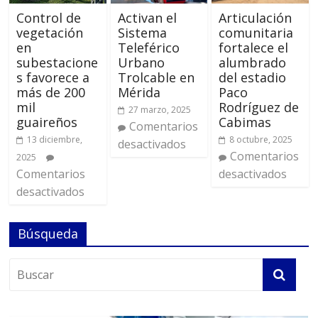
Control de
Activan el
Articulación
vegetación
Sistema
comunitaria
en
Teleférico
fortalece el
subestacione
Urbano
alumbrado
s favorece a
Trolcable en
del estadio
más de 200
Mérida
Paco
mil
Rodríguez de
27 marzo, 2025
guaireños
Cabimas
Comentarios
13 diciembre,
8 octubre, 2025
desactivados
Comentarios
2025
Comentarios
desactivados
desactivados
Búsqueda