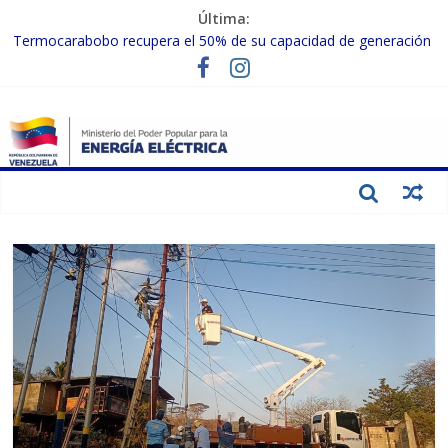
Última:
Termocarabobo recupera el 50% de su capacidad de generación
para fortalecer el SEN
MPPEE avanza en la recuperación de infraestructuras eléctricas
afectadas por los sismos
Gobierno Nacional coordina acciones con el sector privado para
fortalecer el SEN ante el «Súper Niño»
Inspeccionan trabajos de rehabilitación en instalaciones del SEN
en Carabobo
Gobierno Nacional activa plan preventivo para fortalecer el SEN
ante el fenómeno de El Niño