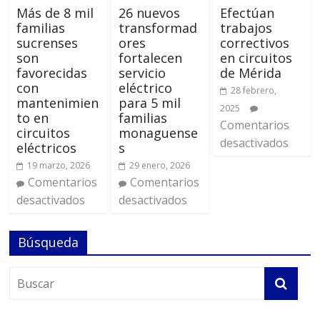
Más de 8 mil
26 nuevos
Efectúan
familias
transformad
trabajos
sucrenses
ores
correctivos
son
fortalecen
en circuitos
favorecidas
servicio
de Mérida
con
eléctrico
28 febrero,
mantenimien
para 5 mil
2025
to en
familias
Comentarios
circuitos
monaguense
desactivados
eléctricos
s
19 marzo, 2026
29 enero, 2026
Comentarios
Comentarios
desactivados
desactivados
Búsqueda