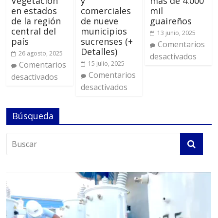
Vegetación
y
más de 4.000
en estados
comerciales
mil
de la región
de nueve
guaireños
central del
municipios
13 junio, 2025
país
sucrenses (+
Comentarios
Detalles)
26 agosto, 2025
desactivados
Comentarios
15 julio, 2025
Comentarios
desactivados
desactivados
Búsqueda