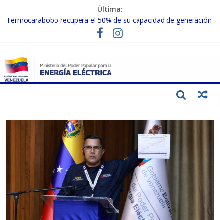
Última:
Termocarabobo recupera el 50% de su capacidad de generación
para fortalecer el SEN
MPPEE avanza en la recuperación de infraestructuras eléctricas
afectadas por los sismos
Gobierno Nacional coordina acciones con el sector privado para
fortalecer el SEN ante el «Súper Niño»
Inspeccionan trabajos de rehabilitación en instalaciones del SEN
en Carabobo
Gobierno Nacional activa plan preventivo para fortalecer el SEN
ante el fenómeno de El Niño