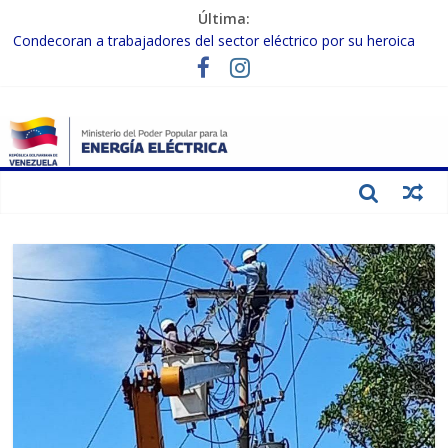
Última:
Condecoran a trabajadores del sector eléctrico por su heroica
labor tras el doble sismo del 24-J
Gobierno Nacional coordina acciones con el sector privado para
fortalecer el SEN ante el «Súper Niño»
Inspeccionan trabajos de rehabilitación en instalaciones del SEN
en Carabobo
Gobierno Nacional activa plan preventivo para fortalecer el SEN
ante el fenómeno de El Niño
Termocarabobo recupera el 50% de su capacidad de generación
para fortalecer el SEN