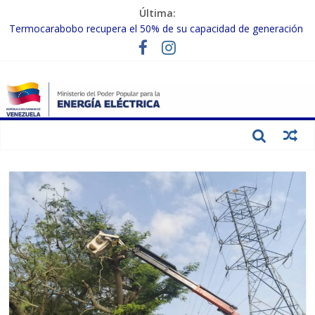
Última:
Termocarabobo recupera el 50% de su capacidad de generación
para fortalecer el SEN
MPPEE avanza en la recuperación de infraestructuras eléctricas
afectadas por los sismos
Gobierno Nacional coordina acciones con el sector privado para
fortalecer el SEN ante el «Súper Niño»
Inspeccionan trabajos de rehabilitación en instalaciones del SEN
en Carabobo
Gobierno Nacional activa plan preventivo para fortalecer el SEN
ante el fenómeno de El Niño