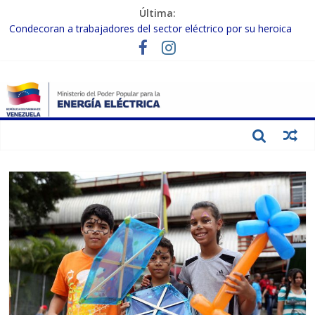
Última:
Condecoran a trabajadores del sector eléctrico por su heroica
labor tras el doble sismo del 24-J
Gobierno Nacional coordina acciones con el sector privado para
fortalecer el SEN ante el «Súper Niño»
Inspeccionan trabajos de rehabilitación en instalaciones del SEN
en Carabobo
Gobierno Nacional activa plan preventivo para fortalecer el SEN
ante el fenómeno de El Niño
Termocarabobo recupera el 50% de su capacidad de generación
para fortalecer el SEN