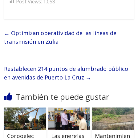
Post Views:
1.058
←
Optimizan operatividad de las líneas de
transmisión en Zulia
Restablecen 214 puntos de alumbrado público
en avenidas de Puerto La Cruz
→
También te puede gustar
Corpoelec
Las energías
Mantenimien