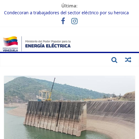
Última:
Condecoran a trabajadores del sector eléctrico por su heroica
labor tras el doble sismo del 24-J
Gobierno Nacional coordina acciones con el sector privado para
fortalecer el SEN ante el «Súper Niño»
Inspeccionan trabajos de rehabilitación en instalaciones del SEN
en Carabobo
Gobierno Nacional activa plan preventivo para fortalecer el SEN
ante el fenómeno de El Niño
Termocarabobo recupera el 50% de su capacidad de generación
para fortalecer el SEN