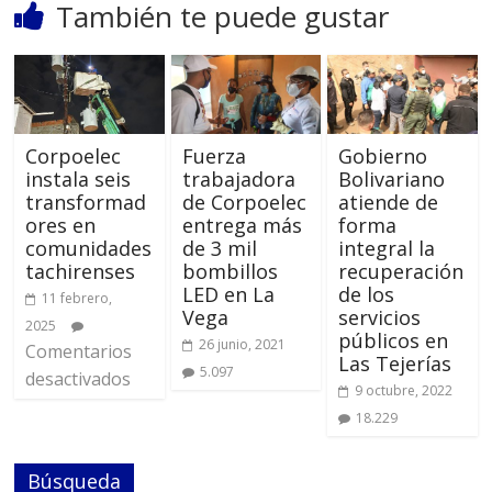
También te puede gustar
Corpoelec
Fuerza
Gobierno
instala seis
trabajadora
Bolivariano
transformad
de Corpoelec
atiende de
ores en
entrega más
forma
comunidades
de 3 mil
integral la
tachirenses
bombillos
recuperación
LED en La
de los
11 febrero,
Vega
servicios
2025
públicos en
26 junio, 2021
Comentarios
Las Tejerías
5.097
desactivados
9 octubre, 2022
18.229
Búsqueda