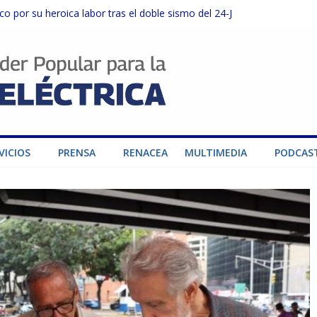
o por su heroica labor tras el doble sismo del 24-J
sector privado para fortalecer el SEN ante el «Súper Niño»
instalaciones del SEN en Carabobo
ra fortalecer el SEN ante el fenómeno de El Niño
dad de generación para fortalecer el SEN
VICIOS
PRENSA
RENACEA
MULTIMEDIA
PODCAS