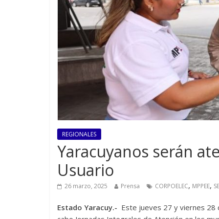
REGIONALES
Yaracuyanos serán ate
Usuario
,
,
26 marzo, 2025
Prensa
CORPOELEC
MPPEE
S
Estado Yaracuy.-
Este jueves 27 y viernes 28 d