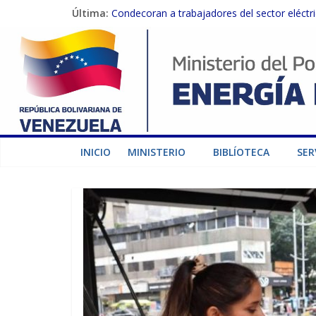
Última:
Condecoran a trabajadores del sector eléctric
Gobierno Nacional coordina acciones con el 
Inspeccionan trabajos de rehabilitación en 
Gobierno Nacional activa plan preventivo pa
Termocarabobo recupera el 50% de su capaci
INICIO
MINISTERIO
BIBLÍOTECA
SER