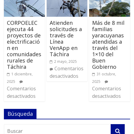
CORPOELEC
Atienden
Más de 8 mil
ejecuta 44
solicitudes a
familias
proyectos de
través de
yaracuyanas
electrificació
Línea
atendidas a
n en
VenApp en
través del
comunidades
Táchira
1×10 del
rurales de
Buen
2 mayo, 2025
Táchira
Gobierno
Comentarios
1 diciembre,
31 octubre,
desactivados
2025
2025
Comentarios
Comentarios
desactivados
desactivados
Búsqueda