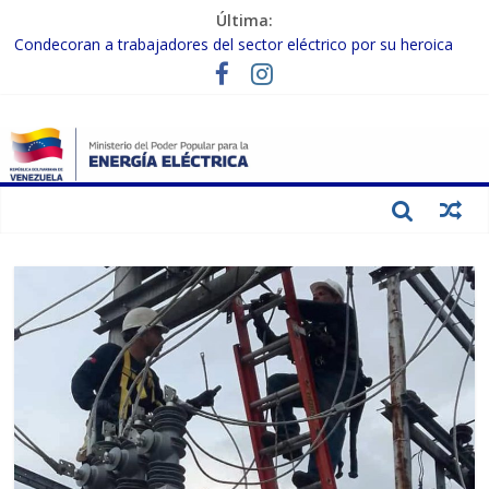
Última:
Condecoran a trabajadores del sector eléctrico por su heroica
labor tras el doble sismo del 24-J
Gobierno Nacional coordina acciones con el sector privado para
fortalecer el SEN ante el «Súper Niño»
Inspeccionan trabajos de rehabilitación en instalaciones del SEN
en Carabobo
Gobierno Nacional activa plan preventivo para fortalecer el SEN
ante el fenómeno de El Niño
Termocarabobo recupera el 50% de su capacidad de generación
para fortalecer el SEN