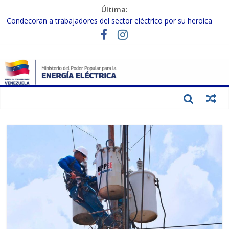
Última:
Condecoran a trabajadores del sector eléctrico por su heroica
labor tras el doble sismo del 24-J
Gobierno Nacional coordina acciones con el sector privado para
fortalecer el SEN ante el «Súper Niño»
Inspeccionan trabajos de rehabilitación en instalaciones del SEN
en Carabobo
Gobierno Nacional activa plan preventivo para fortalecer el SEN
ante el fenómeno de El Niño
Termocarabobo recupera el 50% de su capacidad de generación
para fortalecer el SEN