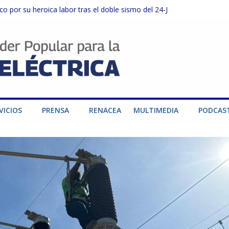
o por su heroica labor tras el doble sismo del 24-J
sector privado para fortalecer el SEN ante el «Súper Niño»
instalaciones del SEN en Carabobo
ra fortalecer el SEN ante el fenómeno de El Niño
dad de generación para fortalecer el SEN
VICIOS
PRENSA
RENACEA
MULTIMEDIA
PODCAS