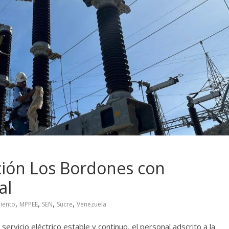
ción Los Bordones con
ral
,
,
,
,
iento
MPPEE
SEN
Sucre
Venezuela
servicio eléctrico estable y continuo, el personal adscrito a la