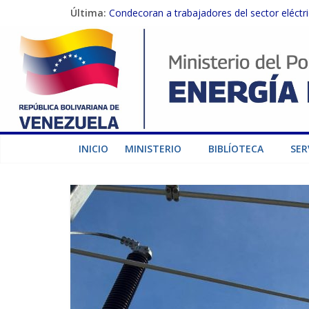
Última:
Condecoran a trabajadores del sector eléctric
Gobierno Nacional coordina acciones con el 
Inspeccionan trabajos de rehabilitación en 
Gobierno Nacional activa plan preventivo pa
Termocarabobo recupera el 50% de su capaci
INICIO
MINISTERIO
BIBLÍOTECA
SER