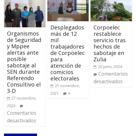
Desplegados
Corpoelec
Organismos
más de 12
restablece
de Seguridad
mil
servicio tras
y Mppee
trabajadores
hechos de
alertas ante
de Corpoelec
sabotaje en
posible
para
Zulia
sabotaje al
atención de
20 junio, 2024
SEN durante
comicios
Comentarios
Referendo
electorales
desactivados
Consultivo el
21 noviembre,
3-D
2021
4
27 noviembre,
2023
Comentarios
desactivados