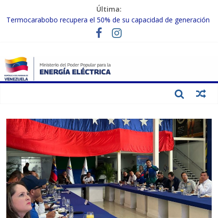
Última:
Termocarabobo recupera el 50% de su capacidad de generación
para fortalecer el SEN
MPPEE avanza en la recuperación de infraestructuras eléctricas
afectadas por los sismos
Gobierno Nacional coordina acciones con el sector privado para
fortalecer el SEN ante el «Súper Niño»
Inspeccionan trabajos de rehabilitación en instalaciones del SEN
en Carabobo
Gobierno Nacional activa plan preventivo para fortalecer el SEN
ante el fenómeno de El Niño