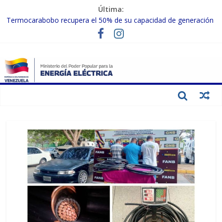
Última:
Termocarabobo recupera el 50% de su capacidad de generación
para fortalecer el SEN
MPPEE avanza en la recuperación de infraestructuras eléctricas
afectadas por los sismos
Gobierno Nacional coordina acciones con el sector privado para
fortalecer el SEN ante el «Súper Niño»
Inspeccionan trabajos de rehabilitación en instalaciones del SEN
en Carabobo
Gobierno Nacional activa plan preventivo para fortalecer el SEN
ante el fenómeno de El Niño