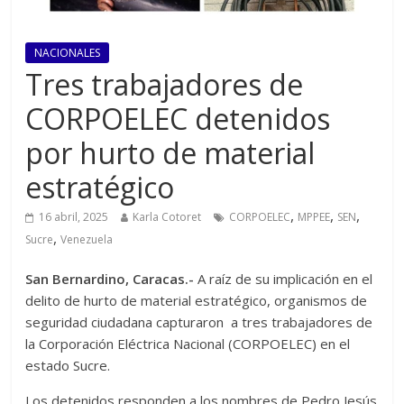
NACIONALES
Tres trabajadores de
CORPOELEC detenidos
por hurto de material
estratégico
,
,
,
16 abril, 2025
Karla Cotoret
CORPOELEC
MPPEE
SEN
,
Sucre
Venezuela
San Bernardino, Caracas.-
A raíz de su implicación en el
delito de hurto de material estratégico, organismos de
seguridad ciudadana capturaron a tres trabajadores de
la Corporación Eléctrica Nacional (CORPOELEC) en el
estado Sucre.
Los detenidos responden a los nombres de Pedro Jesús