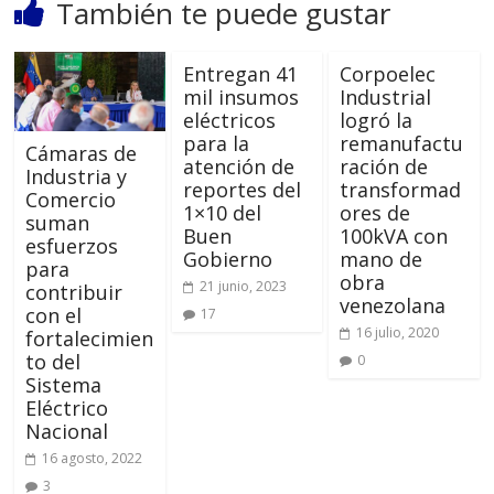
También te puede gustar
Entregan 41
Corpoelec
mil insumos
Industrial
eléctricos
logró la
para la
remanufactu
Cámaras de
atención de
ración de
Industria y
reportes del
transformad
Comercio
1×10 del
ores de
suman
Buen
100kVA con
esfuerzos
Gobierno
mano de
para
obra
21 junio, 2023
contribuir
venezolana
con el
17
16 julio, 2020
fortalecimien
to del
0
Sistema
Eléctrico
Nacional
16 agosto, 2022
3