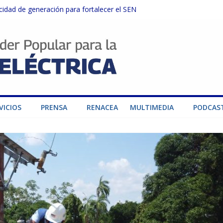
dad de generación para fortalecer el SEN
ructuras eléctricas afectadas por los sismos
sector privado para fortalecer el SEN ante el «Súper Niño»
instalaciones del SEN en Carabobo
ra fortalecer el SEN ante el fenómeno de El Niño
VICIOS
PRENSA
RENACEA
MULTIMEDIA
PODCAS