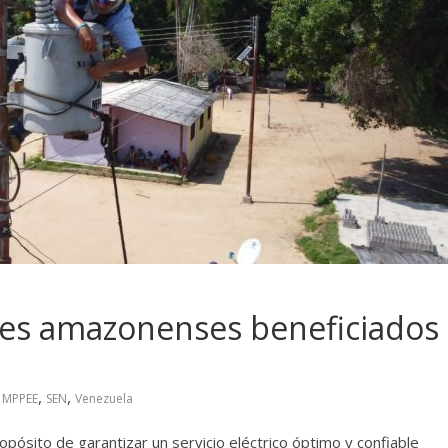
tes amazonenses beneficiados
,
,
,
MPPEE
SEN
Venezuela
opósito de garantizar un servicio eléctrico óptimo y confiable