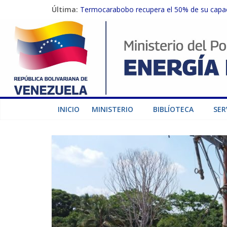
Última:
Termocarabobo recupera el 50% de su capaci
MPPEE avanza en la recuperación de infraest
Gobierno Nacional coordina acciones con el 
Inspeccionan trabajos de rehabilitación en 
Gobierno Nacional activa plan preventivo pa
INICIO
MINISTERIO
BIBLÍOTECA
SER