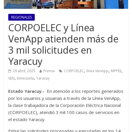
REGIONALES
CORPOELEC y Línea
VenApp atienden más de
3 mil solicitudes en
Yaracuy
,
,
,
29 abril, 2025
Prensa
CORPOELEC
línea VenApp
MPPEE
,
,
SEN
Venezuela
Yaracuy
Estado Yaracuy.-
En atención a los reportes generados
por los usuarios y usuarias a través de la Línea VenApp,
la clase trabajadora de la Corporación Eléctrica Nacional
(CORPOELEC), atendió 3 mil 100 casos de servicios en
el estado Yaracuy.
Entre las solicitudes procesadas y ejecutadas en los 14