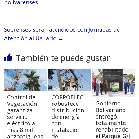
bolivarenses
Sucrenses serán atendidos con Jornadas de
Atención al Usuario
→
También te puede gustar
Control de
CORPOELEC
Gobierno
Vegetación
robustece
Bolivariano
garantiza
distribución
entregó
servicio
de energía
totalmente
eléctrico a
con
rehabilitado
más 8 mil
instalación
el Parque G/J
anzoatiguens
de