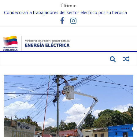
Última:
Condecoran a trabajadores del sector eléctrico por su heroica
labor tras el doble sismo del 24-J
Gobierno Nacional coordina acciones con el sector privado para
fortalecer el SEN ante el «Súper Niño»
Inspeccionan trabajos de rehabilitación en instalaciones del SEN
en Carabobo
Gobierno Nacional activa plan preventivo para fortalecer el SEN
ante el fenómeno de El Niño
Termocarabobo recupera el 50% de su capacidad de generación
para fortalecer el SEN