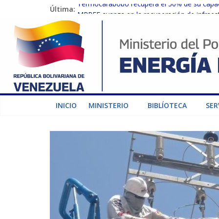
Última:
Termocarabobo recupera el 50% de su capaci
MPPEE avanza en la recuperación de infraest
Gobierno Nacional coordina acciones con el 
Inspeccionan trabajos de rehabilitación en 
Gobierno Nacional activa plan preventivo pa
INICIO
MINISTERIO
BIBLÍOTECA
SER