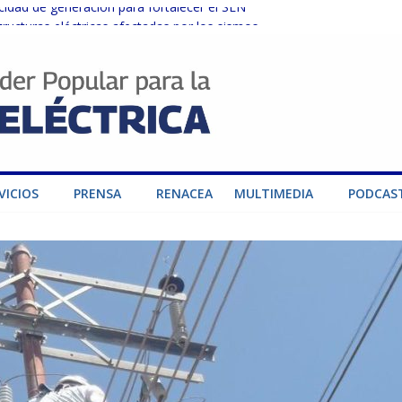
dad de generación para fortalecer el SEN
ructuras eléctricas afectadas por los sismos
sector privado para fortalecer el SEN ante el «Súper Niño»
instalaciones del SEN en Carabobo
ra fortalecer el SEN ante el fenómeno de El Niño
VICIOS
PRENSA
RENACEA
MULTIMEDIA
PODCAS