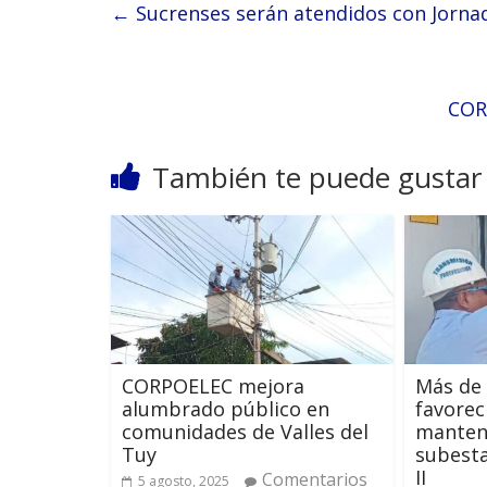
←
Sucrenses serán atendidos con Jornad
COR
También te puede gustar
CORPOELEC mejora
Más de 
alumbrado público en
favorec
comunidades de Valles del
manten
Tuy
subest
II
Comentarios
5 agosto, 2025