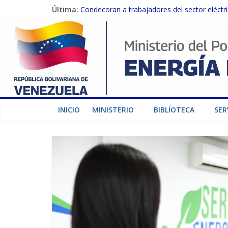
Última:
Condecoran a trabajadores del sector eléctric
Gobierno Nacional coordina acciones con el 
Inspeccionan trabajos de rehabilitación en 
Gobierno Nacional activa plan preventivo pa
Termocarabobo recupera el 50% de su capaci
INICIO
MINISTERIO
BIBLÍOTECA
SER