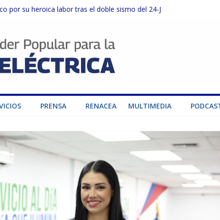
o por su heroica labor tras el doble sismo del 24-J
sector privado para fortalecer el SEN ante el «Súper Niño»
instalaciones del SEN en Carabobo
ra fortalecer el SEN ante el fenómeno de El Niño
dad de generación para fortalecer el SEN
VICIOS
PRENSA
RENACEA
MULTIMEDIA
PODCAS